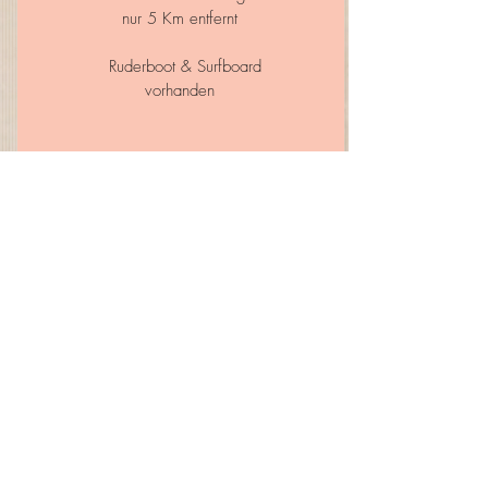
nur 5 Km entfernt
Ruderboot & Surfboard
vorhanden
Freizeit
Museen in unmittelbarer Nähe
20 Km nach Salzburg
Bergbahnen